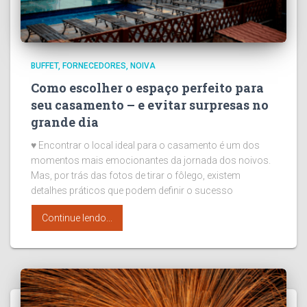
BUFFET
FORNECEDORES
NOIVA
Como escolher o espaço perfeito para
seu casamento – e evitar surpresas no
grande dia
♥ Encontrar o local ideal para o casamento é um dos
momentos mais emocionantes da jornada dos noivos.
Mas, por trás das fotos de tirar o fôlego, existem
detalhes práticos que podem definir o sucesso
Continue lendo...