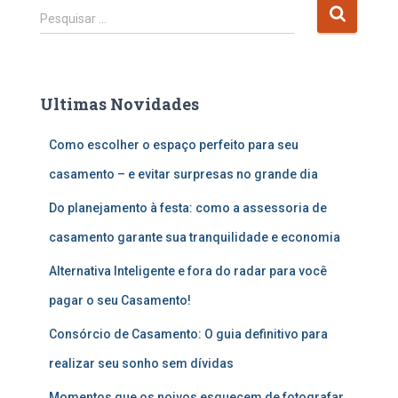
P
Pesquisar …
e
s
q
u
Ultimas Novidades
i
s
Como escolher o espaço perfeito para seu
a
r
casamento – e evitar surpresas no grande dia
p
o
Do planejamento à festa: como a assessoria de
r
casamento garante sua tranquilidade e economia
:
Alternativa Inteligente e fora do radar para você
pagar o seu Casamento!
Consórcio de Casamento: O guia definitivo para
realizar seu sonho sem dívidas
Momentos que os noivos esquecem de fotografar