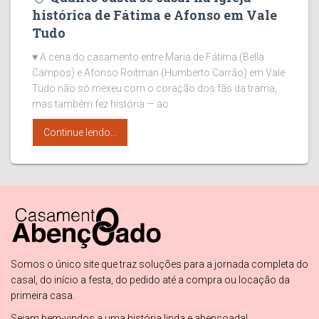
histórica de Fátima e Afonso em Vale
Tudo
♥ A cena do casamento entre Maria de Fátima (Bella
Campos) e Afonso Roitman (Humberto Carrão) em Vale
Tudo não só mexeu com o coração dos fãs da trama,
mas também fez história — ao
Continue lendo...
Somos o único site que traz soluções para a jornada completa do
casal, do início a festa, do pedido até a compra ou locação da
primeira casa.
Sejam bem-vindos a uma história linda e abençoada!