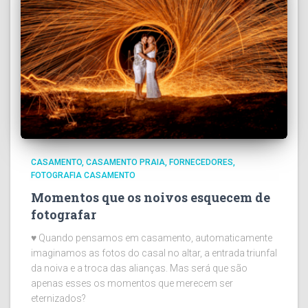
CASAMENTO
CASAMENTO PRAIA
FORNECEDORES
FOTOGRAFIA CASAMENTO
Momentos que os noivos esquecem de
fotografar
♥ Quando pensamos em casamento, automaticamente
imaginamos as fotos do casal no altar, a entrada triunfal
da noiva e a troca das alianças. Mas será que são
apenas esses os momentos que merecem ser
eternizados?