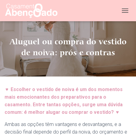
T
O
G
G
L
Aluguel ou compra do vestido
E
N
de noiva: prós e contras
A
V
I
G
A
T
♥
Escolher o vestido de noiva é um dos momentos
I
O
mais emocionantes dos preparativos para o
N
casamento. Entre tantas opções, surge uma dúvida
comum: é melhor alugar ou comprar o vestido?
♥
Ambas as opções têm vantagens e desvantagens, e a
decisão final depende do perfil da noiva, do orçamento e