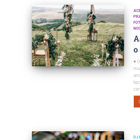
AC
PR
FO
NO
A
o
♥ O
mu
ano
tip
cer
DJ 