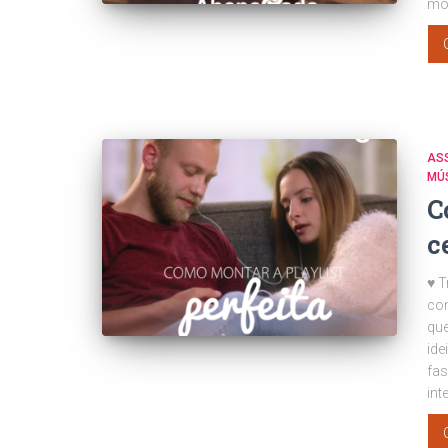
mon
AS
MÚS
C
c
♥ T
com
qu
ide
fas
int