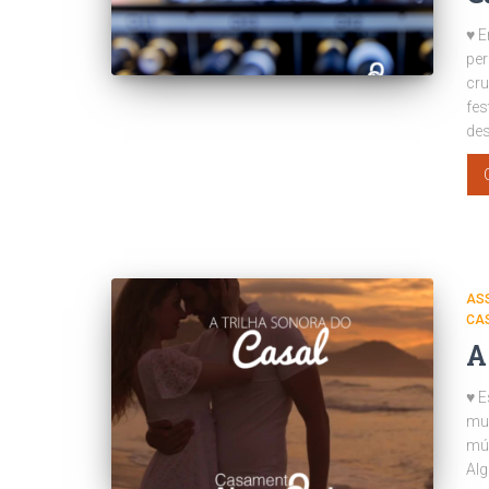
♥ 
per
cru
fes
de
AS
CA
A
♥ E
mui
mús
Al