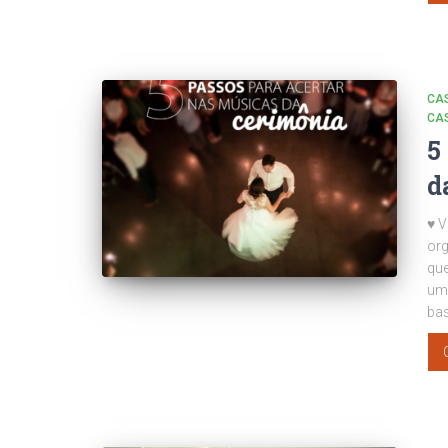
CA
CA
5
d
♥ V
org
que
um 
ba