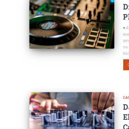
D
P
♥ A
eve
ain
os 
esc
CA
D
E
C