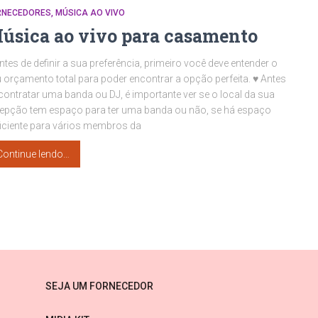
RNECEDORES
MÚSICA AO VIVO
úsica ao vivo para casamento
ntes de definir a sua preferência, primeiro você deve entender o
 orçamento total para poder encontrar a opção perfeita. ♥ Antes
contratar uma banda ou DJ, é importante ver se o local da sua
epção tem espaço para ter uma banda ou não, se há espaço
iciente para vários membros da
Continue lendo…
SEJA UM FORNECEDOR