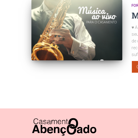
FO
M
♥ A
seu
de 
rec
suf