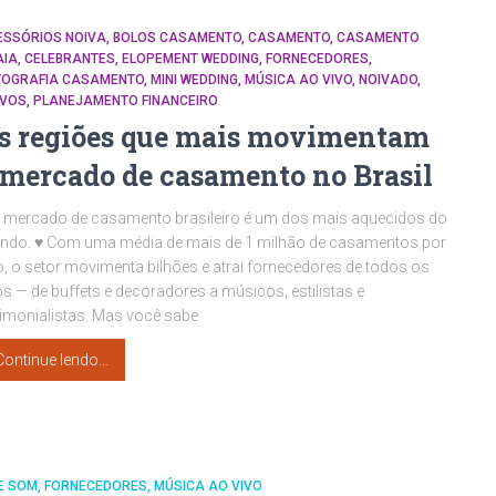
ESSÓRIOS NOIVA
BOLOS CASAMENTO
CASAMENTO
CASAMENTO
AIA
CELEBRANTES
ELOPEMENT WEDDING
FORNECEDORES
TOGRAFIA CASAMENTO
MINI WEDDING
MÚSICA AO VIVO
NOIVADO
IVOS
PLANEJAMENTO FINANCEIRO
s regiões que mais movimentam
 mercado de casamento no Brasil
 mercado de casamento brasileiro é um dos mais aquecidos do
ndo. ♥ Com uma média de mais de 1 milhão de casamentos por
, o setor movimenta bilhões e atrai fornecedores de todos os
os — de buffets e decoradores a músicos, estilistas e
imonialistas. Mas você sabe
Continue lendo…
E SOM
FORNECEDORES
MÚSICA AO VIVO