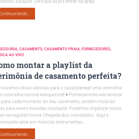
tando a playlist. Será que dá pra entrar na igreja
Continue lendo…
SESSORIA
CASAMENTO
CASAMENTO PRAIA
FORNECEDORES
ICA AO VIVO
omo montar a playlist da
erimônia de casamento perfeita?
rouxemos dicas valiosas para o casal planejar uma cerimônia
 uma trilha sonora inesquecível! ♥ Primeiramente vale lembrar
e para cada momento do seu casamento, existem músicas
ias para serem incluídas na playlist. Podemos organizar essas
es na seguinte forma: Chegada dos convidados. Aqui é
eressante optar por músicas instrumentais,
Continue lendo…