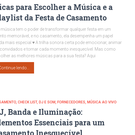
icas para Escolher a Música e a
laylist da Festa de Casamento
 música tem o poder de transformar qualquer festa em um
nto memorável, e no casamento, ela desempenha um papel
da mais especial ♥ A trilha sonora certa pode emocionar, animar
convidados e tornar cada momento inesquecível. Mas como
olher as melhores músicas para a sua festa? Aqui
Continue lendo…
SAMENTO
CHECK LIST
DJ E SOM
FORNECEDORES
MÚSICA AO VIVO
J, Banda e Iluminação:
lementos Essenciais para um
asamento Inesquecível