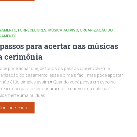
SAMENTO
FORNECEDORES
MÚSICA AO VIVO
ORGANIZAÇÃO DO
SAMENTO
 passos para acertar nas músicas
a cerimônia
ocê pode achar que, de todos os passos que envolvem a
anização do casamento, esse é o mais fácil, mas pode apostar
 não é tão simples assim.♥ Quando você pensa em escolher
repertório para o seu casamento, o que vem na cabeça é
sicamente uma ou duas
Continue lendo…