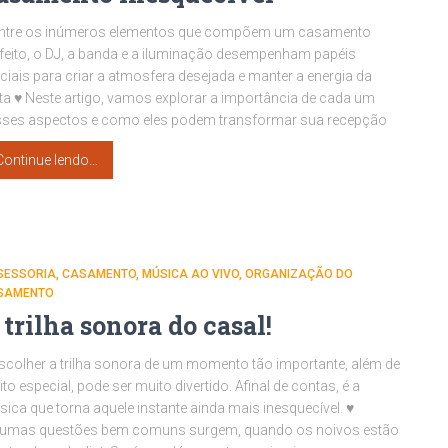
Entre os inúmeros elementos que compõem um casamento
feito, o DJ, a banda e a iluminação desempenham papéis
ciais para criar a atmosfera desejada e manter a energia da
ta ♥ Neste artigo, vamos explorar a importância de cada um
sses aspectos e como eles podem transformar sua recepção
Continue lendo…
SESSORIA
CASAMENTO
MÚSICA AO VIVO
ORGANIZAÇÃO DO
SAMENTO
 trilha sonora do casal!
scolher a trilha sonora de um momento tão importante, além de
to especial, pode ser muito divertido. Afinal de contas, é a
ica que torna aquele instante ainda mais inesquecível. ♥
gumas questões bem comuns surgem, quando os noivos estão