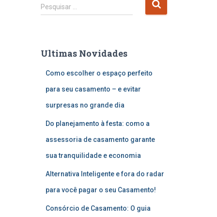
P
Pesquisar …
e
s
q
u
Ultimas Novidades
i
s
Como escolher o espaço perfeito
a
r
para seu casamento – e evitar
p
surpresas no grande dia
o
r
Do planejamento à festa: como a
:
assessoria de casamento garante
sua tranquilidade e economia
Alternativa Inteligente e fora do radar
para você pagar o seu Casamento!
Consórcio de Casamento: O guia