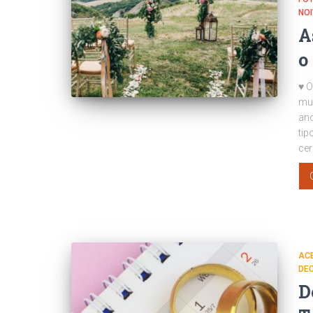
NO
A
o
♥ O
mu
ano
tip
cer
AC
DE
D