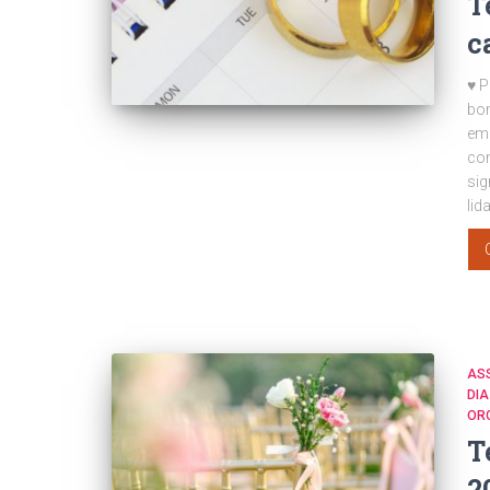
T
c
♥ P
bo
em 
co
sig
lid
AS
DIA
OR
T
2