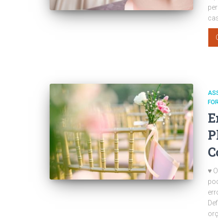
per
cas
AS
FO
E
P
C
♥ 
pod
err
Def
orç