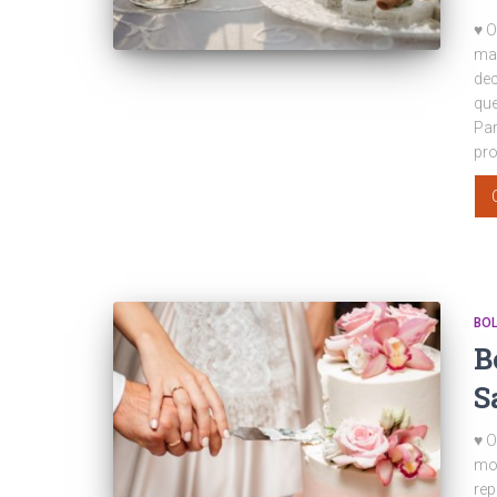
♥ O
mai
dec
que
Par
pro
BO
B
S
♥ O
mo
rep