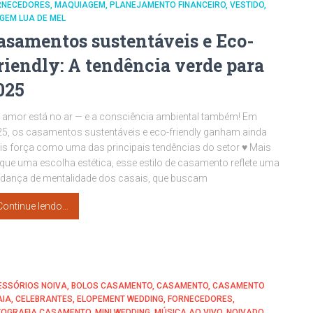
RNECEDORES
MAQUIAGEM
PLANEJAMENTO FINANCEIRO
VESTIDO
GEM LUA DE MEL
asamentos sustentáveis e Eco-
riendly: A tendência verde para
025
 amor está no ar — e a consciência ambiental também! Em
5, os casamentos sustentáveis e eco-friendly ganham ainda
s força como uma das principais tendências do setor ♥ Mais
que uma escolha estética, esse estilo de casamento reflete uma
dança de mentalidade dos casais, que buscam
Continue lendo…
ESSÓRIOS NOIVA
BOLOS CASAMENTO
CASAMENTO
CASAMENTO
AIA
CELEBRANTES
ELOPEMENT WEDDING
FORNECEDORES
TOGRAFIA CASAMENTO
MINI WEDDING
MÚSICA AO VIVO
NOIVADO