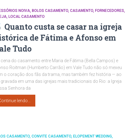
ESSÓRIOS NOIVA
BOLOS CASAMENTO
CASAMENTO
FORNECEDORES
EJA
LOCAL CASAMENTO
Quanto custa se casar na igreja
istórica de Fátima e Afonso em
ale Tudo
 cena do casamento entre Maria de Fátima (Bella Campos) e
onso Roitman (Humberto Carrão) em Vale Tudo não só mexeu
 o coração dos fãs da trama, mas também fez história — ao
 gravada em uma das igrejas mais tradicionais do Rio: a Igreja
ssa Senhora da
Continue lendo…
LOS CASAMENTO
CONVITE CASAMENTO
ELOPEMENT WEDDING