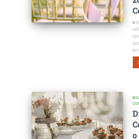
C
♥ 
ref
tam
que
as 
BO
CO
D
C
o