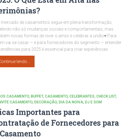
erimônias?
O mercado de casamentos segue em plena transformação,
letindo não só mudanças sociais e comportamentais, mas
bém novas formas de viver o amor e celebrar a união♥ Para
m vai se casar — e para fornecedores do segmento — entender
tendências para 2025 é essencial para criar experiências
Continue lendo…
LOS CASAMENTO
BUFFET
CASAMENTO
CELEBRANTES
CHECK LIST
NVITE CASAMENTO
DECORAÇÃO
DIA DA NOIVA
DJ E SOM
icas Importantes para
ontratação de Fornecedores para
 Casamento