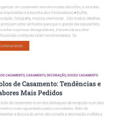
rganizar um casamento envolve muitas decisões, e uma das
s importantes é a escolha dos fornecedores ♥ Buffet,
oração, fotografia, música, cerimonial… São muitos detalhes
 precisam estar alinhados para que o grande dia seja perfeito.
a evitar surpresas desagradáveis, é essencial escolher
fissionais confiáveis e bem recomendados. Se
Continue lendo…
LOS CASAMENTO
CASAMENTO
DECORAÇÃO
DOCES CASAMENTO
olos de Casamento: Tendências e
abores Mais Pedidos
 bolo de casamento é um dos destaques da recepção e um dos
mentos mais aguardados pelos convidados. Além de
resentar a doçura do amor, ele compõe a decoração e reflete a