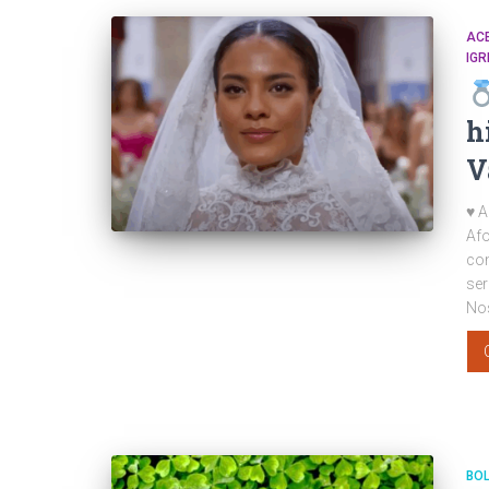
AC
IGR
h
V
♥ A
Af
com
ser
No
BO