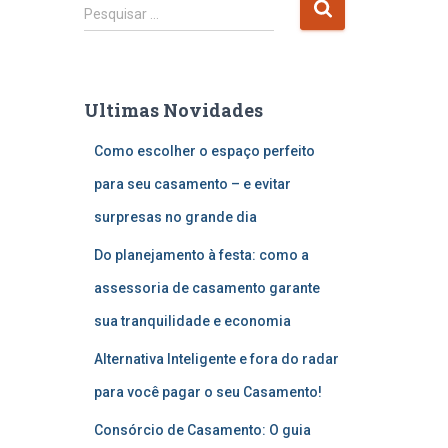
P
Pesquisar …
e
s
q
u
Ultimas Novidades
i
s
Como escolher o espaço perfeito
a
r
para seu casamento – e evitar
p
surpresas no grande dia
o
r
Do planejamento à festa: como a
:
assessoria de casamento garante
sua tranquilidade e economia
Alternativa Inteligente e fora do radar
para você pagar o seu Casamento!
Consórcio de Casamento: O guia