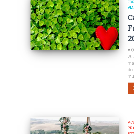
FO
VIA
C
F
2
♥ O
202
mai
do 
mu
AC
PR
FO