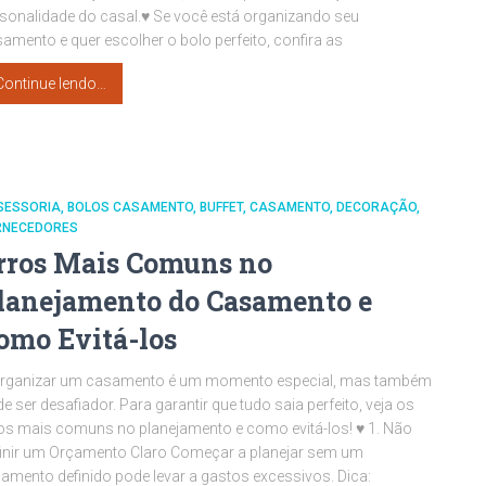
sonalidade do casal.♥ Se você está organizando seu
amento e quer escolher o bolo perfeito, confira as
Continue lendo…
SESSORIA
BOLOS CASAMENTO
BUFFET
CASAMENTO
DECORAÇÃO
RNECEDORES
rros Mais Comuns no
lanejamento do Casamento e
omo Evitá-los
Organizar um casamento é um momento especial, mas também
e ser desafiador. Para garantir que tudo saia perfeito, veja os
os mais comuns no planejamento e como evitá-los! ♥ 1. Não
inir um Orçamento Claro Começar a planejar sem um
amento definido pode levar a gastos excessivos. Dica: