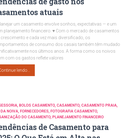
endências de gasto nos
asamentos atuais
lanejar um casamento envolve sonhos, expectativas — e um
m planejamento financeiro. ♥ Com o mercado de casamentos
crescimento e cada vez mais diversificado, os
mportamentos de consumo dos casais também têm mudado
nificativamente nos últimos anos. A forma como os noivos
am com os gastos reflete valores
Continue lendo…
SESSORIA
BOLOS CASAMENTO
CASAMENTO
CASAMENTO PRAIA
 DA NOIVA
FORNECEDORES
FOTOGRAFIA CASAMENTO
GANIZAÇÃO DO CASAMENTO
PLANEJAMENTO FINANCEIRO
endências de Casamento para
025: O Que Está em Alta nas