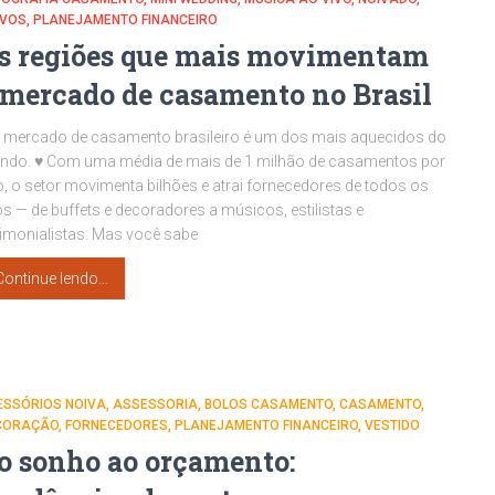
IVOS
PLANEJAMENTO FINANCEIRO
s regiões que mais movimentam
 mercado de casamento no Brasil
 mercado de casamento brasileiro é um dos mais aquecidos do
ndo. ♥ Com uma média de mais de 1 milhão de casamentos por
, o setor movimenta bilhões e atrai fornecedores de todos os
os — de buffets e decoradores a músicos, estilistas e
imonialistas. Mas você sabe
Continue lendo…
ESSÓRIOS NOIVA
ASSESSORIA
BOLOS CASAMENTO
CASAMENTO
CORAÇÃO
FORNECEDORES
PLANEJAMENTO FINANCEIRO
VESTIDO
o sonho ao orçamento: