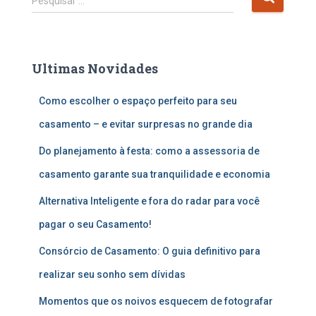
Pesquisar …
e
s
q
u
Ultimas Novidades
i
s
Como escolher o espaço perfeito para seu
a
r
casamento – e evitar surpresas no grande dia
p
o
Do planejamento à festa: como a assessoria de
r
casamento garante sua tranquilidade e economia
:
Alternativa Inteligente e fora do radar para você
pagar o seu Casamento!
Consórcio de Casamento: O guia definitivo para
realizar seu sonho sem dívidas
Momentos que os noivos esquecem de fotografar