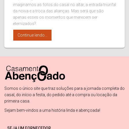
imaginamos as fotos do casal no altar, a entrada triunfal
da noiva e a troca das alianças. Mas será que são
apenas esses os momentos que merecem ser
eternizados?
Continue lendo...
Somos o único site que traz soluções para a jornada completa do
casal, do início a festa, do pedido até a compra ou locação da
primeira casa.
Sejam bem-vindos a uma história linda e abençoada!
SEJA UM FORNECEDOR