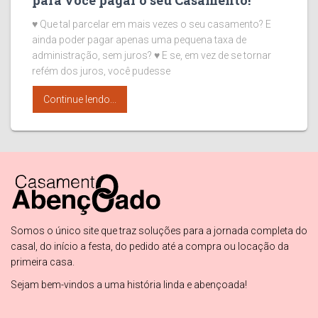
para você pagar o seu Casamento!
♥ Que tal parcelar em mais vezes o seu casamento? E
ainda poder pagar apenas uma pequena taxa de
administração, sem juros? ♥ E se, em vez de se tornar
refém dos juros, você pudesse
Continue lendo...
Somos o único site que traz soluções para a jornada completa do
casal, do início a festa, do pedido até a compra ou locação da
primeira casa.
Sejam bem-vindos a uma história linda e abençoada!