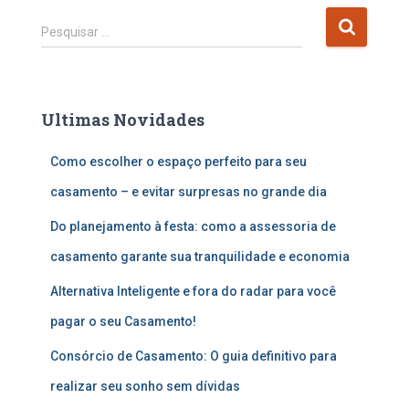
P
Pesquisar …
e
s
q
u
Ultimas Novidades
i
s
Como escolher o espaço perfeito para seu
a
r
casamento – e evitar surpresas no grande dia
p
o
Do planejamento à festa: como a assessoria de
r
casamento garante sua tranquilidade e economia
:
Alternativa Inteligente e fora do radar para você
pagar o seu Casamento!
Consórcio de Casamento: O guia definitivo para
realizar seu sonho sem dívidas