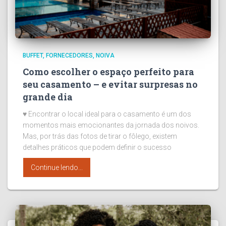
BUFFET
FORNECEDORES
NOIVA
Como escolher o espaço perfeito para
seu casamento – e evitar surpresas no
grande dia
♥ Encontrar o local ideal para o casamento é um dos
momentos mais emocionantes da jornada dos noivos.
Mas, por trás das fotos de tirar o fôlego, existem
detalhes práticos que podem definir o sucesso
Continue lendo...