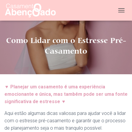
T
O
G
G
L
Como Lidar com o Estresse Pré-
E
N
Casamento
A
V
I
G
A
T
♥
Planejar um casamento é uma experiência
I
O
emocionante e única, mas também pode ser uma fonte
N
significativa de estresse
♥
Aqui estão algumas dicas valiosas para ajudar você a lidar
com o estresse pré-casamento e garantir que o processo
de planejamento seja o mais tranquilo possível.