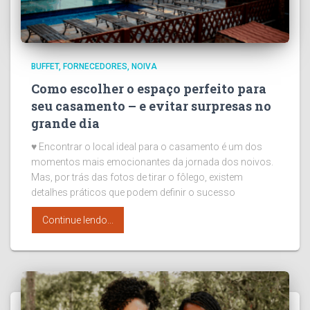
BUFFET
FORNECEDORES
NOIVA
Como escolher o espaço perfeito para
seu casamento – e evitar surpresas no
grande dia
♥ Encontrar o local ideal para o casamento é um dos
momentos mais emocionantes da jornada dos noivos.
Mas, por trás das fotos de tirar o fôlego, existem
detalhes práticos que podem definir o sucesso
Continue lendo...