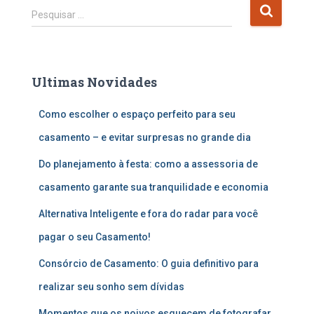
P
Pesquisar …
e
s
q
u
Ultimas Novidades
i
s
Como escolher o espaço perfeito para seu
a
r
casamento – e evitar surpresas no grande dia
p
o
Do planejamento à festa: como a assessoria de
r
casamento garante sua tranquilidade e economia
:
Alternativa Inteligente e fora do radar para você
pagar o seu Casamento!
Consórcio de Casamento: O guia definitivo para
realizar seu sonho sem dívidas
Momentos que os noivos esquecem de fotografar