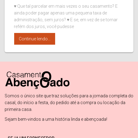
♥ Que tal parcelar em mais vezes o seu casamento? E
ainda poder pagar apenas uma pequena taxa de
administração, sem juros? ♥ E se, em vez de se tornar
refém dos juros, você pudesse
Continue lendo...
Somos o único site que traz soluções para a jornada completa do
casal, do início a festa, do pedido até a compra ou locação da
primeira casa.
Sejam bem-vindos a uma história linda e abençoada!