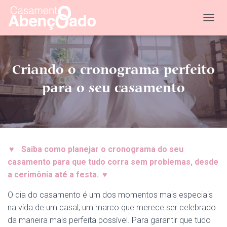
T
O
G
G
L
Criando o cronograma perfeito
E
N
para o seu casamento
A
V
I
G
A
T
♥
Saiba como planejar o cronograma do seu
I
O
casamento para que tudo corra sem problemas, desde
N
a cerimônia até a festa.
♥
O dia do casamento é um dos momentos mais especiais
na vida de um casal, um marco que merece ser celebrado
da maneira mais perfeita possível. Para garantir que tudo