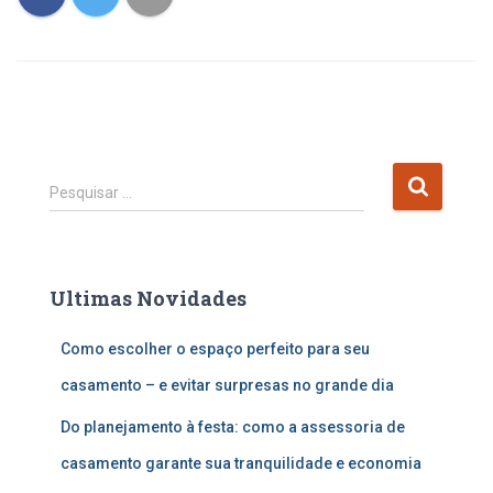
P
Pesquisar …
e
s
q
u
Ultimas Novidades
i
s
Como escolher o espaço perfeito para seu
a
r
casamento – e evitar surpresas no grande dia
p
o
Do planejamento à festa: como a assessoria de
r
casamento garante sua tranquilidade e economia
: