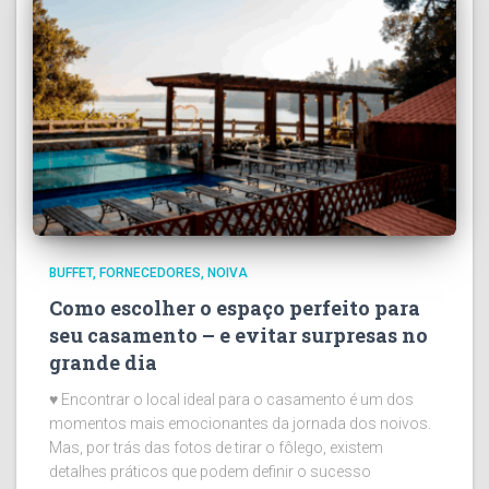
BUFFET
FORNECEDORES
NOIVA
Como escolher o espaço perfeito para
seu casamento – e evitar surpresas no
grande dia
♥ Encontrar o local ideal para o casamento é um dos
momentos mais emocionantes da jornada dos noivos.
Mas, por trás das fotos de tirar o fôlego, existem
detalhes práticos que podem definir o sucesso