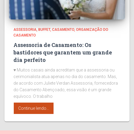
ASSESSORIA
BUFFET
CASAMENTO
ORGANIZAÇÃO DO
CASAMENTO
Assessoria de Casamento: Os
bastidores que garantem um grande
dia perfeito
♥ Muitos casais ainda acreditam que a assessoria ou
cerimonialista atua apenas no dia do casamento. Mas,
de acordo com Juliete Verdan Assessoria, fornecedora
do Casamento Abençoado, essa visão é um grande
equívoco. O trabalho
Continue lendo...