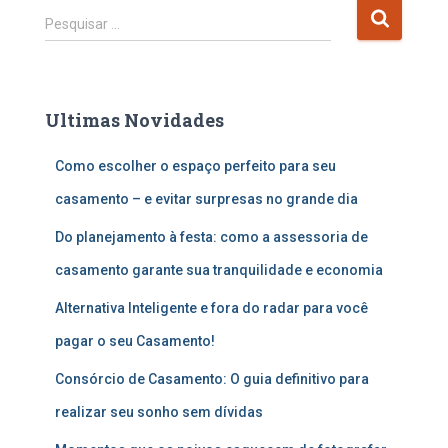
P
Pesquisar …
e
s
q
u
Ultimas Novidades
i
s
Como escolher o espaço perfeito para seu
a
r
casamento – e evitar surpresas no grande dia
p
o
Do planejamento à festa: como a assessoria de
r
casamento garante sua tranquilidade e economia
:
Alternativa Inteligente e fora do radar para você
pagar o seu Casamento!
Consórcio de Casamento: O guia definitivo para
realizar seu sonho sem dívidas