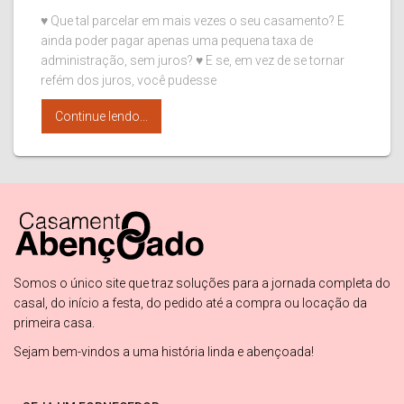
♥ Que tal parcelar em mais vezes o seu casamento? E
ainda poder pagar apenas uma pequena taxa de
administração, sem juros? ♥ E se, em vez de se tornar
refém dos juros, você pudesse
Continue lendo...
Somos o único site que traz soluções para a jornada completa do
casal, do início a festa, do pedido até a compra ou locação da
primeira casa.
Sejam bem-vindos a uma história linda e abençoada!