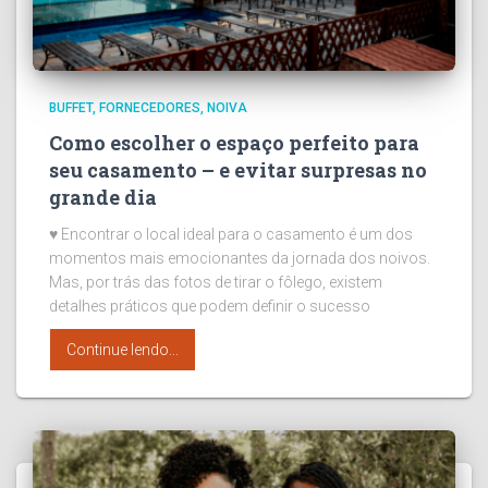
BUFFET
FORNECEDORES
NOIVA
Como escolher o espaço perfeito para
seu casamento – e evitar surpresas no
grande dia
♥ Encontrar o local ideal para o casamento é um dos
momentos mais emocionantes da jornada dos noivos.
Mas, por trás das fotos de tirar o fôlego, existem
detalhes práticos que podem definir o sucesso
Continue lendo...