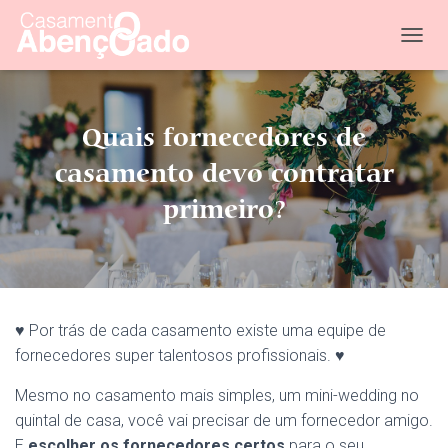
T
O
G
G
L
Quais fornecedores de
E
N
casamento devo contratar
A
primeiro?
V
I
G
A
T
I
O
♥ Por trás de cada casamento existe uma equipe de
N
fornecedores super talentosos profissionais. ♥
Mesmo no casamento mais simples, um mini-wedding no
quintal de casa, você vai precisar de um fornecedor amigo.
E
escolher os fornecedores certos
para o seu