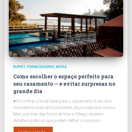
BUFFET
FORNECEDORES
NOIVA
Como escolher o espaço perfeito para
seu casamento – e evitar surpresas no
grande dia
♥ Encontrar o local ideal para o casamento é um dos
momentos mais emocionantes da jornada dos noivos.
Mas, por trás das fotos de tirar o fôlego, existem
detalhes práticos que podem definir o sucesso