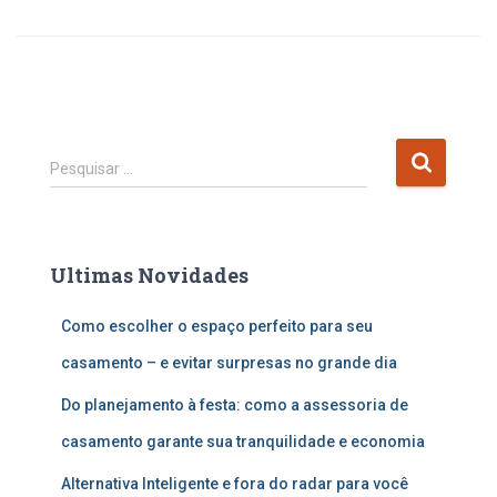
P
Pesquisar …
e
s
q
u
Ultimas Novidades
i
s
Como escolher o espaço perfeito para seu
a
r
casamento – e evitar surpresas no grande dia
p
o
Do planejamento à festa: como a assessoria de
r
casamento garante sua tranquilidade e economia
:
Alternativa Inteligente e fora do radar para você