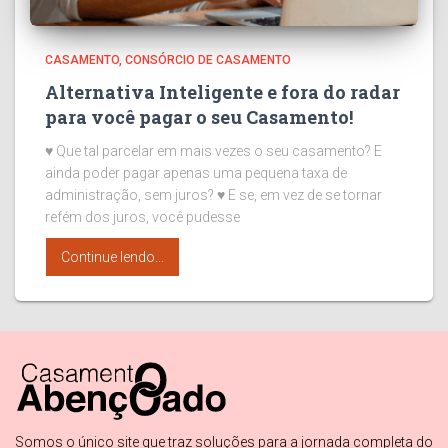
CASAMENTO
CONSÓRCIO DE CASAMENTO
Alternativa Inteligente e fora do radar
para você pagar o seu Casamento!
♥ Que tal parcelar em mais vezes o seu casamento? E
ainda poder pagar apenas uma pequena taxa de
administração, sem juros? ♥ E se, em vez de se tornar
refém dos juros, você pudesse
Continue lendo...
Somos o único site que traz soluções para a jornada completa do