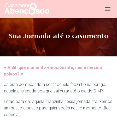
T
O
G
G
L
Sua Jornada até o casamento
E
N
A
V
I
G
♥
Ahhh que momento emocionante, não é mesmo
A
T
noivos?
♥
I
O
Já está começando a sentir aquele friozinho na barriga,
N
aquela ansiedade boa que vai durar até o dia do SIM?
Então para dar aquela mãozinha nessa jornada, trouxemos
um passo a passo para guiar vocês nesse momento tão
especial.