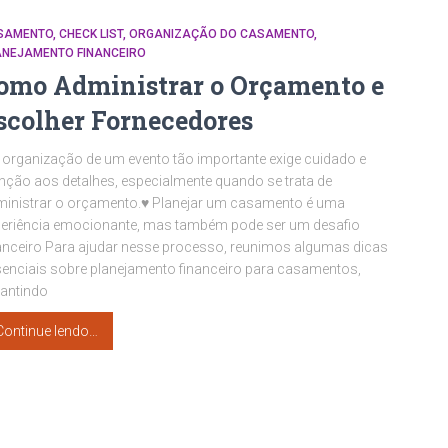
SAMENTO
CHECK LIST
ORGANIZAÇÃO DO CASAMENTO
ANEJAMENTO FINANCEIRO
omo Administrar o Orçamento e
scolher Fornecedores
 organização de um evento tão importante exige cuidado e
nção aos detalhes, especialmente quando se trata de
inistrar o orçamento.♥ Planejar um casamento é uma
eriência emocionante, mas também pode ser um desafio
anceiro Para ajudar nesse processo, reunimos algumas dicas
enciais sobre planejamento financeiro para casamentos,
antindo
Continue lendo…