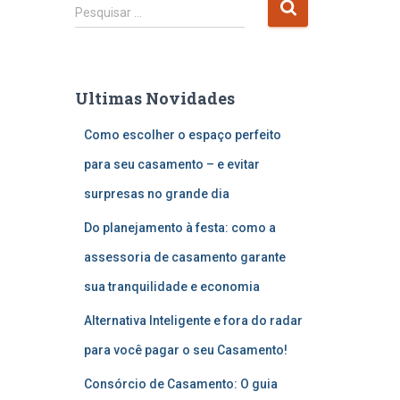
P
Pesquisar …
e
s
q
u
Ultimas Novidades
i
s
Como escolher o espaço perfeito
a
r
para seu casamento – e evitar
p
surpresas no grande dia
o
r
Do planejamento à festa: como a
:
assessoria de casamento garante
sua tranquilidade e economia
Alternativa Inteligente e fora do radar
para você pagar o seu Casamento!
Consórcio de Casamento: O guia