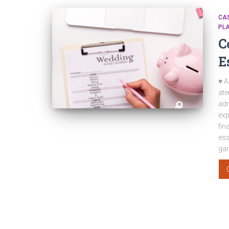
CA
PL
C
E
♥ A
ate
adm
exp
fin
ess
gar