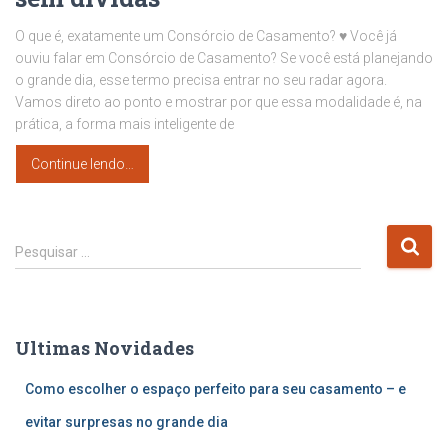
O que é, exatamente um Consórcio de Casamento? ♥ Você já
ouviu falar em Consórcio de Casamento? Se você está planejando
o grande dia, esse termo precisa entrar no seu radar agora.
Vamos direto ao ponto e mostrar por que essa modalidade é, na
prática, a forma mais inteligente de
Continue lendo…
P
Pesquisar …
e
s
q
u
Ultimas Novidades
i
s
Como escolher o espaço perfeito para seu casamento – e
a
r
evitar surpresas no grande dia
p