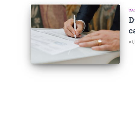
CA
D
c
♥ U