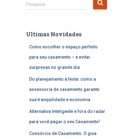
P
Pesquisar …
e
s
q
u
Ultimas Novidades
i
s
Como escolher o espaço perfeito
a
r
para seu casamento – e evitar
p
surpresas no grande dia
o
r
Do planejamento à festa: como a
:
assessoria de casamento garante
sua tranquilidade e economia
Alternativa Inteligente e fora do radar
para você pagar o seu Casamento!
Consórcio de Casamento: O guia