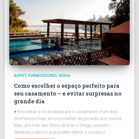
BUFFET
FORNECEDORES
NOIVA
Como escolher o espaço perfeito para
seu casamento – e evitar surpresas no
grande dia
♥ Encontrar o local ideal para o casamento é um dos
momentos mais emocionantes da jornada dos noivos.
Mas, por trás das fotos de tirar o fôlego, existem
detalhes práticos que podem definir o sucesso