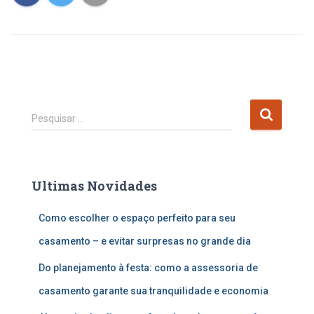
P
Pesquisar …
e
s
q
u
Ultimas Novidades
i
s
Como escolher o espaço perfeito para seu
a
r
casamento – e evitar surpresas no grande dia
p
o
Do planejamento à festa: como a assessoria de
r
casamento garante sua tranquilidade e economia
: