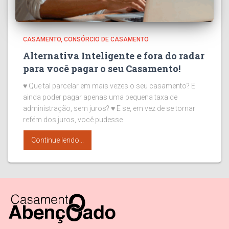
CASAMENTO
CONSÓRCIO DE CASAMENTO
Alternativa Inteligente e fora do radar
para você pagar o seu Casamento!
♥ Que tal parcelar em mais vezes o seu casamento? E
ainda poder pagar apenas uma pequena taxa de
administração, sem juros? ♥ E se, em vez de se tornar
refém dos juros, você pudesse
Continue lendo...