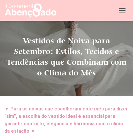
T
O
G
G
L
Vestidos de Noiva para
E
N
Setembro: Estilos, Tecidos e
A
Tendências que Combinam com
V
I
o Clima do Mês
G
A
T
I
O
N
♥
Para as noivas que escolheram este mês para dizer
“sim”, a escolha do vestido ideal é essencial para
garantir conforto, elegância e harmonia com o clima
da estação
♥