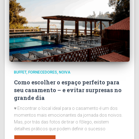
BUFFET
FORNECEDORES
NOIVA
Como escolher o espaço perfeito para
seu casamento – e evitar surpresas no
grande dia
♥ Encontrar o local ideal para o casamento é um dos
momentos mais emocionantes da jornada dos noivos.
Mas, por trás das fotos de tirar o fôlego, existem
detalhes práticos que podem definir o sucesso