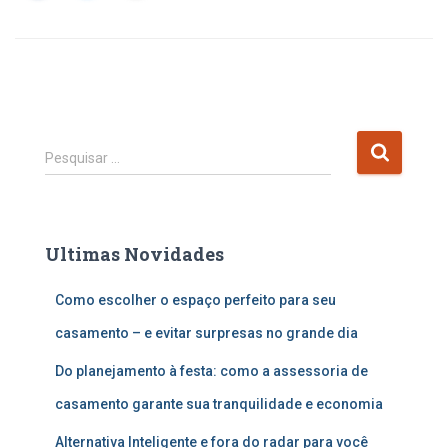
P
Pesquisar …
e
s
q
u
Ultimas Novidades
i
s
Como escolher o espaço perfeito para seu
a
r
casamento – e evitar surpresas no grande dia
p
o
Do planejamento à festa: como a assessoria de
r
casamento garante sua tranquilidade e economia
:
Alternativa Inteligente e fora do radar para você