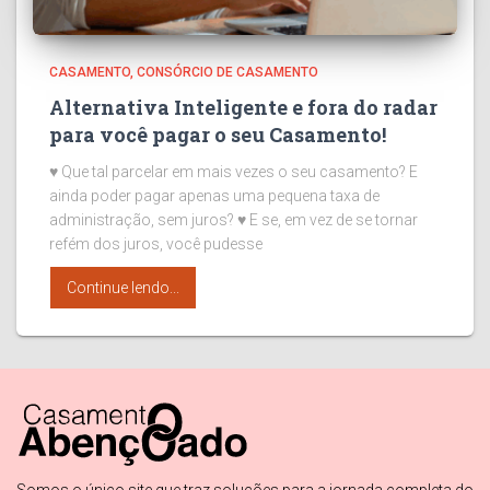
CASAMENTO
CONSÓRCIO DE CASAMENTO
Alternativa Inteligente e fora do radar
para você pagar o seu Casamento!
♥ Que tal parcelar em mais vezes o seu casamento? E
ainda poder pagar apenas uma pequena taxa de
administração, sem juros? ♥ E se, em vez de se tornar
refém dos juros, você pudesse
Continue lendo...