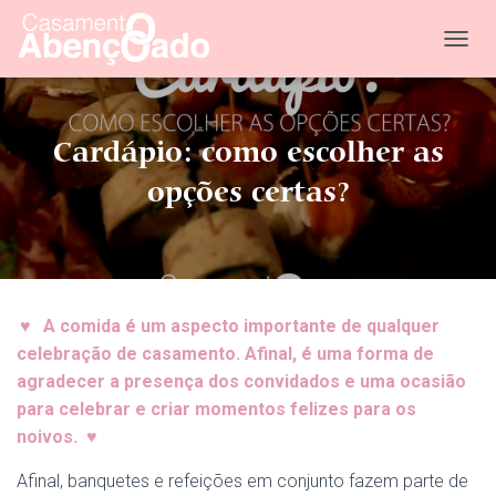
T
O
G
G
L
Cardápio: como escolher as
E
N
opções certas?
A
V
I
G
A
T
♥
A comida é um aspecto importante de qualquer
I
O
celebração de casamento. Afinal, é uma forma de
N
agradecer a presença dos convidados e uma ocasião
para celebrar e criar momentos felizes para os
noivos. ♥
Afinal, banquetes e refeições em conjunto fazem parte de