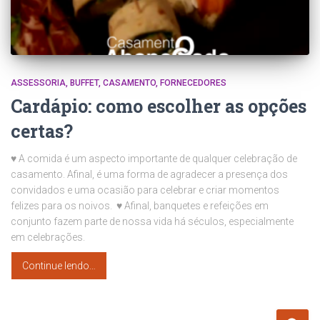
ASSESSORIA
BUFFET
CASAMENTO
FORNECEDORES
Cardápio: como escolher as opções
certas?
♥ A comida é um aspecto importante de qualquer celebração de
casamento. Afinal, é uma forma de agradecer a presença dos
convidados e uma ocasião para celebrar e criar momentos
felizes para os noivos. ♥ Afinal, banquetes e refeições em
conjunto fazem parte de nossa vida há séculos, especialmente
em celebrações.
Continue lendo…