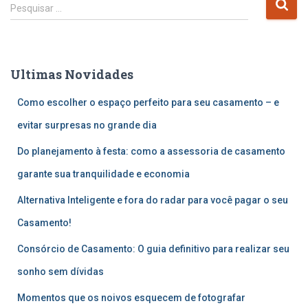
P
Pesquisar …
e
s
q
u
Ultimas Novidades
i
s
Como escolher o espaço perfeito para seu casamento – e
a
r
evitar surpresas no grande dia
p
Do planejamento à festa: como a assessoria de casamento
o
r
garante sua tranquilidade e economia
:
Alternativa Inteligente e fora do radar para você pagar o seu
Casamento!
Consórcio de Casamento: O guia definitivo para realizar seu
sonho sem dívidas
Momentos que os noivos esquecem de fotografar