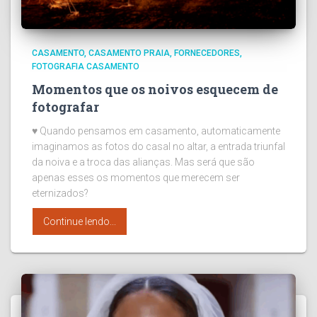
CASAMENTO
CASAMENTO PRAIA
FORNECEDORES
FOTOGRAFIA CASAMENTO
Momentos que os noivos esquecem de
fotografar
♥ Quando pensamos em casamento, automaticamente
imaginamos as fotos do casal no altar, a entrada triunfal
da noiva e a troca das alianças. Mas será que são
apenas esses os momentos que merecem ser
eternizados?
Continue lendo...