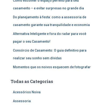
Como escolher o espaço perfeito para seu
a
r
casamento – e evitar surpresas no grande dia
p
o
Do planejamento à festa: como a assessoria de
r
casamento garante sua tranquilidade e economia
:
Alternativa Inteligente e fora do radar para você
pagar o seu Casamento!
Consórcio de Casamento: O guia definitivo para
realizar seu sonho sem dívidas
Momentos que os noivos esquecem de fotografar
Todas as Categorias
Acessórios Noiva
Assessoria