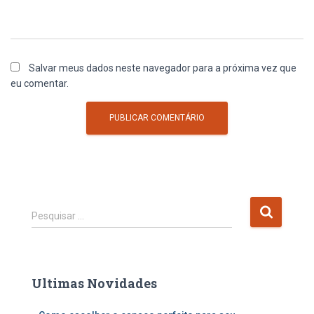
Salvar meus dados neste navegador para a próxima vez que
eu comentar.
P
Pesquisar …
e
s
q
u
Ultimas Novidades
i
s