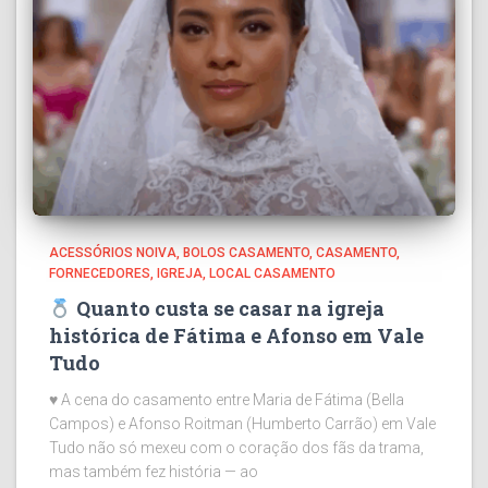
ACESSÓRIOS NOIVA
BOLOS CASAMENTO
CASAMENTO
FORNECEDORES
IGREJA
LOCAL CASAMENTO
Quanto custa se casar na igreja
histórica de Fátima e Afonso em Vale
Tudo
♥ A cena do casamento entre Maria de Fátima (Bella
Campos) e Afonso Roitman (Humberto Carrão) em Vale
Tudo não só mexeu com o coração dos fãs da trama,
mas também fez história — ao